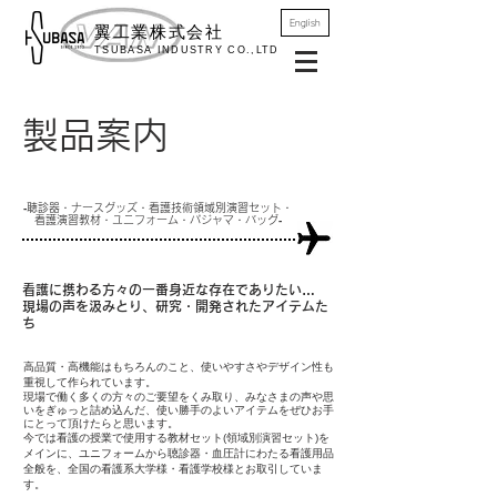
English
翼工業株
式会社
TSUBASA IND
USTRY CO.,LTD
​製品案内
‐聴診器・ナースグッズ・看護技術領域別演習セット・
看護演習教材・
ユニフォーム・パジャマ・バッグ‐
看護に携わる方々の一番身近な存在でありたい…
​現場の声を汲みとり、研究・開発されたアイテムた
ち
高品質・高機能はもちろんのこと、使いやすさやデザイン性も
重視して作られています。
現場で働く多くの方々のご要望をくみ取り、みなさまの声や思
いをぎゅっと詰め込んだ、使い勝手のよいアイテムをぜひお手
にとって頂けたらと思います。
今では看護の授業で使用する教材セット(領域別演習セット)を
メインに、ユニフォームから聴診器・血圧計にわたる看護用品
全般を、全国の看護系大学様・看護学校様とお取引していま
す。