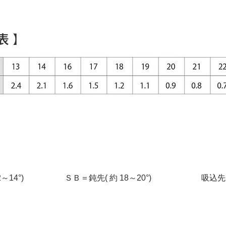
表 】
2～14
°)
​ＳＢ＝鈍先( 約 18～20
°)
​吸込先