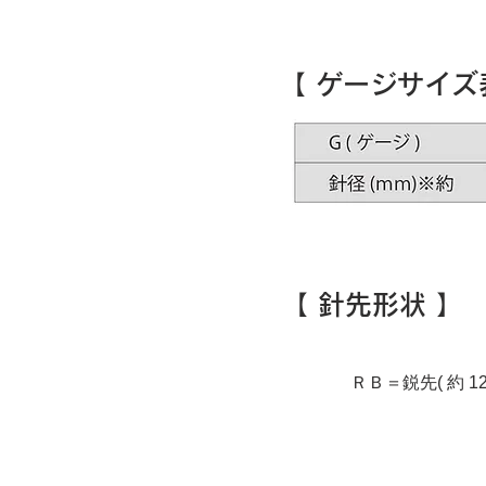
​【 ゲージサイズ
​【 針先形状 】
​ＲＢ＝鋭先( 約 1