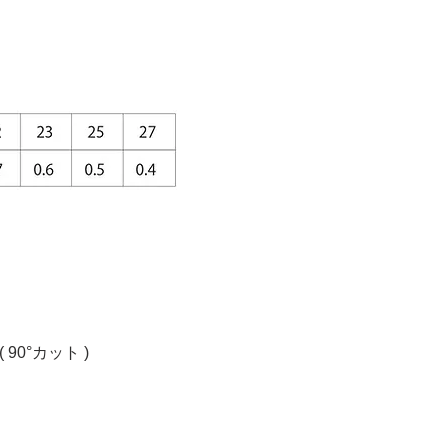
( 90°カット )