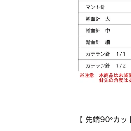
​【 先端90°カッ